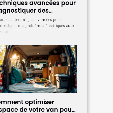
chniques avancées pour
agnostiquer des
oblèmes électriques
orer les techniques avancées pour
to
nostiquer des problèmes électriques auto
et de...
mment optimiser
espace de votre van pour