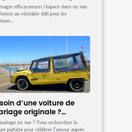
s escapades nature ?
ager efficacement l'espace dans un van
ésente un véritable défi pour les
eurs...
soin d’une voiture de
riage originale ?
ntactez Méhariviera !
ariage en vue ? Vous recherchez la
ure parfaite pour célébrer l’amour auprès