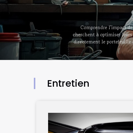
Comprendre l’impact des 
cherchent à optimiser leur
directement le portefeuille
suite comment divers élé
automobile. Impact de l’infl
garagistes, modifiant sensibl
progresse, il entraîn
Entretien