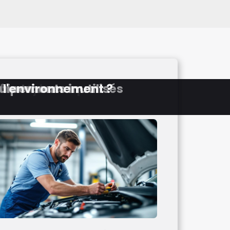
uipements inutilisés
 l'environnement ?
un style unique
erformance
 route