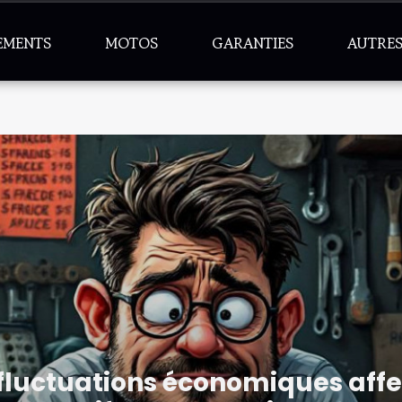
EMENTS
MOTOS
GARANTIES
AUTRE
luctuations économiques affec