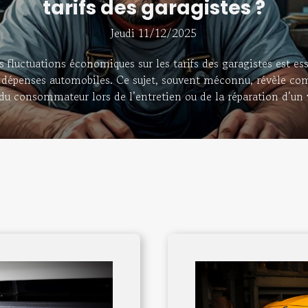
tarifs des garagistes ?
Jeudi 11/12/2025
fluctuations économiques sur les tarifs des garagistes est ess
s dépenses automobiles. Ce sujet, souvent méconnu, révèle c
 du consommateur lors de l’entretien ou de la réparation d’un
ments économiques façonnent les prix pratiqués par les profe
ation sur les tarifs L’inflation exerce une influence directe sur
ement le coût global de l’entretien automobile. Lorsque l’ind
e avec lui une augmentation généralisée des prix, touchant no