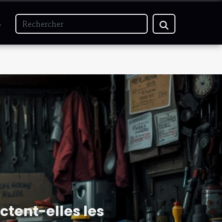
S
tent-elles les