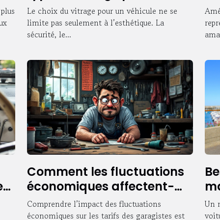
véhicule ?
de
 plus
Le choix du vitrage pour un véhicule ne se
Amén
ux
limite pas seulement à l’esthétique. La
repr
sécurité, le...
amat
Comment les fluctuations
Be
ec
économiques affectent-
ma
elles les tarifs des
Co
Comprendre l’impact des fluctuations
Un m
garagistes ?
économiques sur les tarifs des garagistes est
voit