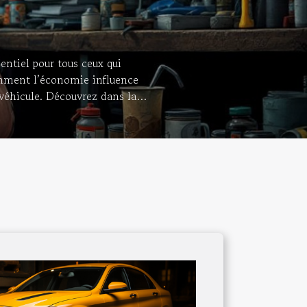
entiel pour tous ceux qui
omment l’économie influence
 véhicule. Découvrez dans la
ssionnels de la mécanique
 les tarifs pratiqués par les
ice des prix à la consommation
tamment le prix des...