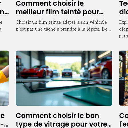
r
Comment choisir le
Te
un
meilleur film teinté pour
di
votre véhicule ?
pr
le
Choisir un film teinté adapté à son véhicule
Expl
au
a
n’est pas une tâche à prendre à la légère. De...
diag
perm
de
Comment choisir le bon
Co
e-
type de vitrage pour votre
l'