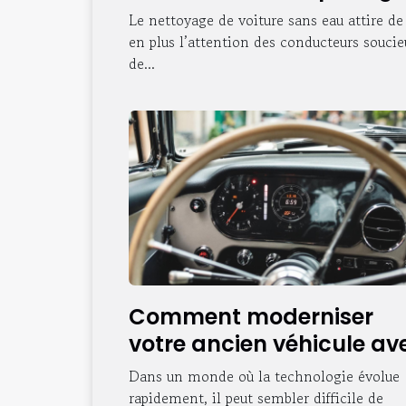
t-il l'environnement ?
Le nettoyage de voiture sans eau attire de
en plus l’attention des conducteurs soucie
de...
Comment moderniser
votre ancien véhicule av
les systèmes de
Dans un monde où la technologie évolue
connectivité moderne ?
rapidement, il peut sembler difficile de